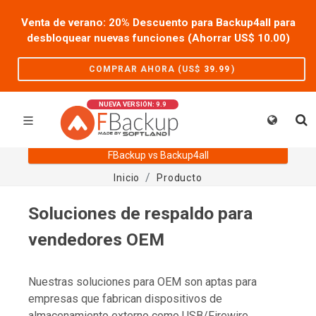
Venta de verano: 20% Descuento para Backup4all para
desbloquear nuevas funciones (Ahorrar US$
10.00
)
COMPRAR AHORA (US$
39.99
)
NUEVA VERSIÓN: 9.9
FBackup vs Backup4all
Inicio
Producto
Soluciones de respaldo para
vendedores OEM
Nuestras soluciones para OEM son aptas para
empresas que fabrican dispositivos de
almacenamiento externo como USB/Firewire,