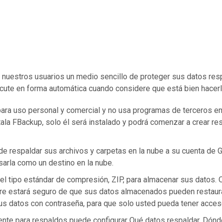
 nuestros usuarios un medio sencillo de proteger sus datos res
jecute en forma automática cuando considere que está bien hacer
para uso personal y comercial y no usa programas de terceros e
tala FBackup, solo él será instalado y podrá comenzar a crear re
de respaldar sus archivos y carpetas en la nube a su cuenta de
arla como un destino en la nube.
 el tipo estándar de compresión, ZIP, para almacenar sus datos.
re estará seguro de que sus datos almacenados pueden restaurar
us datos con contraseña, para que solo usted pueda tener acces
tente para respaldos puede configurar Qué datos respaldar, Dón